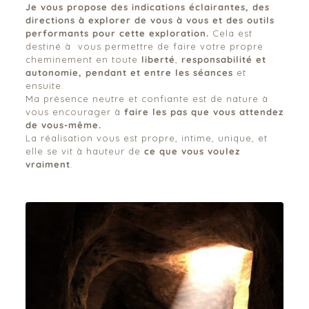
Je vous propose des
indications éclairantes, des
directions à explorer de vous à vous et des outils
performants pour cette exploration.
Cela est
destiné à vous permettre de faire votre propre
cheminement en toute
liberté
,
responsabilité et
autonomie, pendant et entre les séances
et
ensuite.
Ma présence neutre et confiante est de nature à
vous encourager à
faire les pas que vous attendez
de vous-même.
La réalisation vous est propre, intime, unique, et
elle se vit à hauteur de
ce que vous voulez
vraiment
.