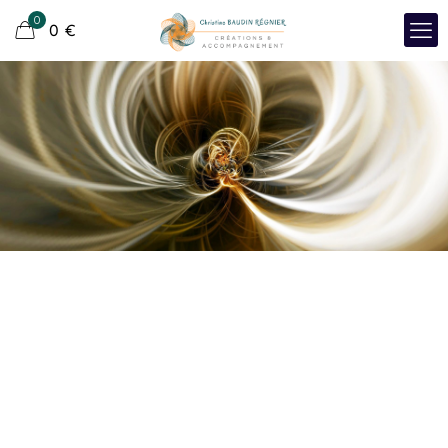
0
0
€