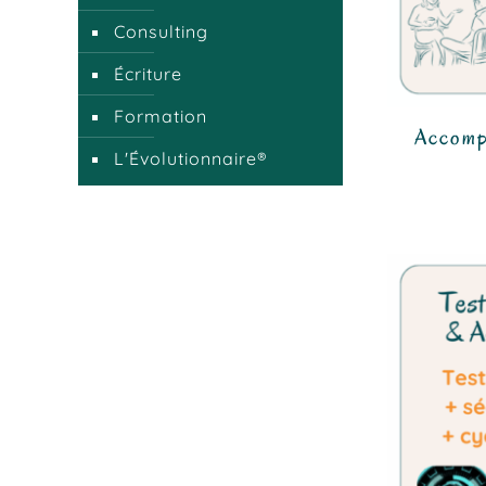
Consulting
Écriture
Formation
Accomp
L'Évolutionnaire®