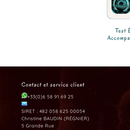
Test 
Accompa
Contact et service client
+33(0)6 58 91 69 25
SIRET : 482 058 625 00054
Christine BAUDIN (RÉGNIER)
5 Grande Rue