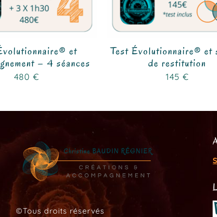
Évolutionnaire® et
Test Évolutionnaire® et
gnement – 4 séances
de restitution
480
€
145
€
S
©Tous droits réservés