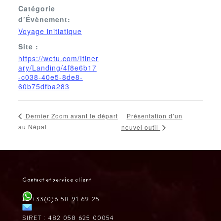
Catégorie
d’Évènement:
Voyage initiatique
Site :
https://wetu.com/Itiner
ary/Landing/4f8e6b17
-c038-40e5-8de8-
60b75dfba283
Présentation d’un
Dernier Zoom avant le départ
au Népal
nouvel outil
Contact et service client
+33(0)6 58 91 69 25
SIRET : 482 058 625 00054